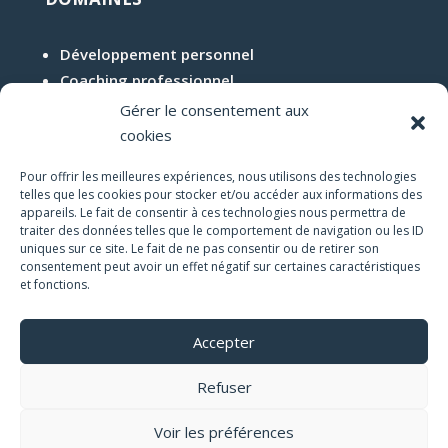
Développement personnel
Coaching professionnel
Coaching de vie
Gérer le consentement aux
cookies
COORDONNÉES
Pour offrir les meilleures expériences, nous utilisons des technologies
telles que les cookies pour stocker et/ou accéder aux informations des
appareils. Le fait de consentir à ces technologies nous permettra de

France
traiter des données telles que le comportement de navigation ou les ID
uniques sur ce site. Le fait de ne pas consentir ou de retirer son
consentement peut avoir un effet négatif sur certaines caractéristiques

06 65 11 72 56
et fonctions.

ms@mickaelsublet.com
Accepter
Refuser
Designed by
EMdigital
© 2024
Voir les préférences
Mentions légales
|
Politique de confidentialité